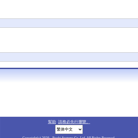
幫助
請務必先行瀏覽。
Copyright(c) 2020-, Ryobi Systems Co.,Ltd. All Rights Reserved.