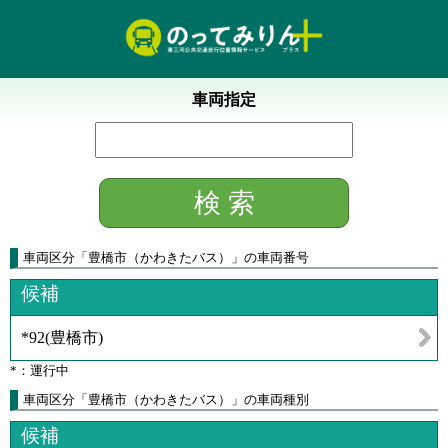
車両指定
車両区分
「
豊橋市（かわきたバス）
」
の車両番号
候補
*92
(
豊橋市
)
*：運行中
車両区分「豊橋市（かわきたバス）」の車両種別
候補