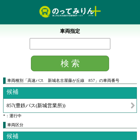
車両指定
車両種別
「
高速バス 新城名古屋藤が丘線 857
」
の車両番号
候補
857
(
豊鉄バス(新城営業所)
)
*：運行中
車両区分
候補