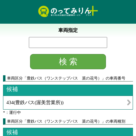
車両指定
車両区分
「
豊鉄バス（ワンステップバス 菜の花号）
」
の車両番号
候補
434
(
豊鉄バス(渥美営業所)
)
*：運行中
車両区分「豊鉄バス（ワンステップバス 菜の花号）」の車両種別
候補