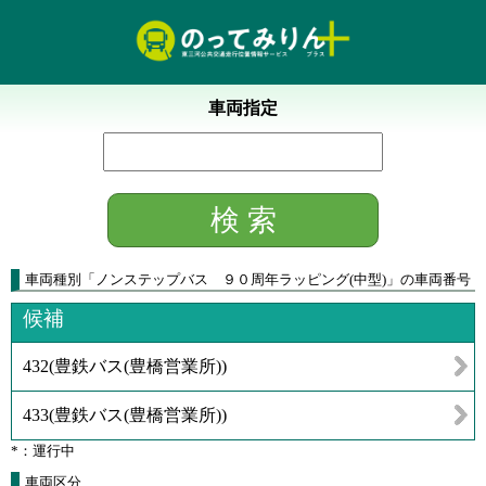
車両指定
車両種別
「
ノンステップバス ９０周年ラッピング(中型)
」
の車両番号
候補
432
(
豊鉄バス(豊橋営業所)
)
433
(
豊鉄バス(豊橋営業所)
)
*：運行中
車両区分