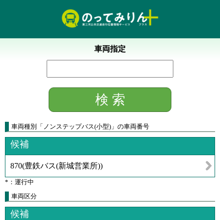
車両指定
車両種別
「
ノンステップバス(小型)
」
の車両番号
候補
870
(
豊鉄バス(新城営業所)
)
*：運行中
車両区分
候補