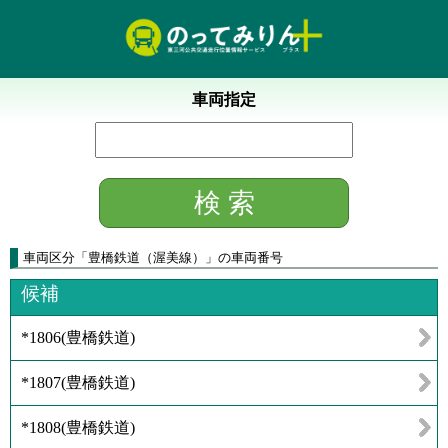
車両指定
車両区分
「
豊橋鉄道（渥美線）
」
の車両番号
候補
*1806
(
豊橋鉄道
)
*1807
(
豊橋鉄道
)
*1808
(
豊橋鉄道
)