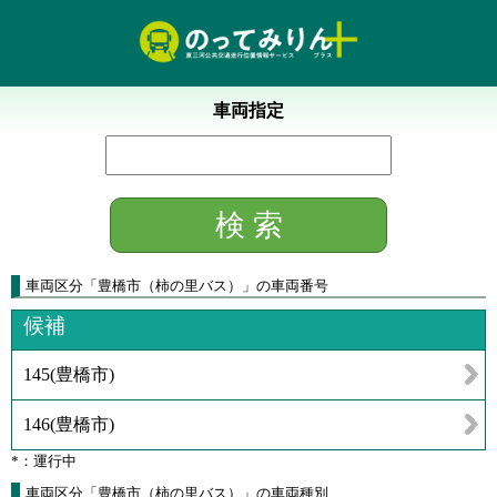
車両指定
車両区分
「
豊橋市（柿の里バス）
」
の車両番号
候補
145
(
豊橋市
)
146
(
豊橋市
)
*：運行中
車両区分「豊橋市（柿の里バス）」の車両種別