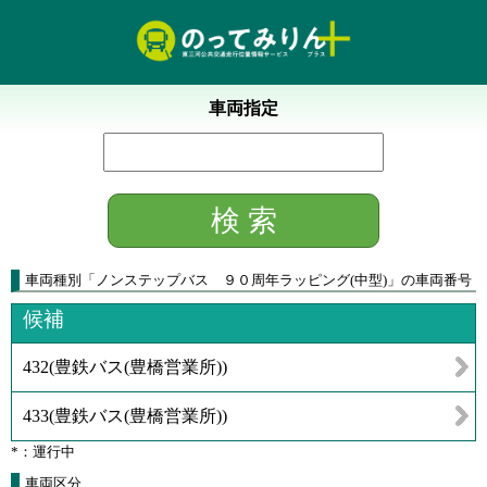
車両指定
車両種別
「
ノンステップバス ９０周年ラッピング(中型)
」
の車両番号
候補
432
(
豊鉄バス(豊橋営業所)
)
433
(
豊鉄バス(豊橋営業所)
)
*：運行中
車両区分