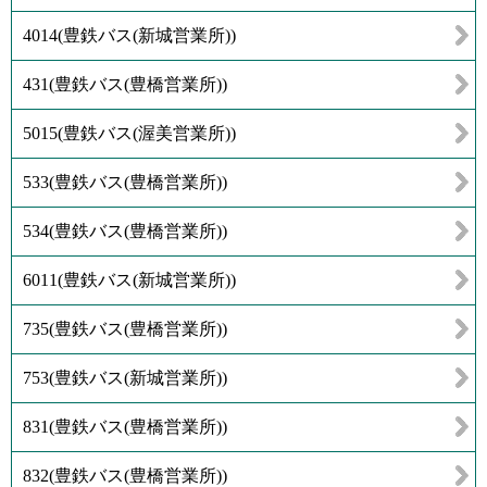
4014
(
豊鉄バス(新城営業所)
)
431
(
豊鉄バス(豊橋営業所)
)
5015
(
豊鉄バス(渥美営業所)
)
533
(
豊鉄バス(豊橋営業所)
)
534
(
豊鉄バス(豊橋営業所)
)
6011
(
豊鉄バス(新城営業所)
)
735
(
豊鉄バス(豊橋営業所)
)
753
(
豊鉄バス(新城営業所)
)
831
(
豊鉄バス(豊橋営業所)
)
832
(
豊鉄バス(豊橋営業所)
)