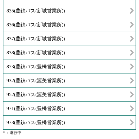
835
(
豊鉄バス(新城営業所)
)
836
(
豊鉄バス(新城営業所)
)
837
(
豊鉄バス(新城営業所)
)
838
(
豊鉄バス(新城営業所)
)
873
(
豊鉄バス(豊橋営業所)
)
932
(
豊鉄バス(渥美営業所)
)
952
(
豊鉄バス(渥美営業所)
)
971
(
豊鉄バス(豊橋営業所)
)
973
(
豊鉄バス(豊橋営業所)
)
*：運行中