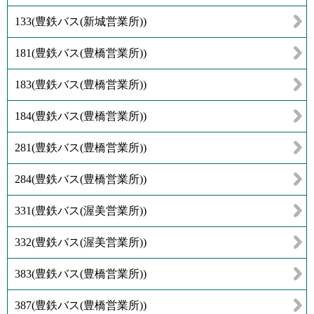
133
(
豊鉄バス(新城営業所)
)
181
(
豊鉄バス(豊橋営業所)
)
183
(
豊鉄バス(豊橋営業所)
)
184
(
豊鉄バス(豊橋営業所)
)
281
(
豊鉄バス(豊橋営業所)
)
284
(
豊鉄バス(豊橋営業所)
)
331
(
豊鉄バス(渥美営業所)
)
332
(
豊鉄バス(渥美営業所)
)
383
(
豊鉄バス(豊橋営業所)
)
387
(
豊鉄バス(豊橋営業所)
)