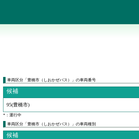
車両区分
「
豊橋市（しおかぜバス）
」
の車両番号
候補
95
(
豊橋市
)
*：運行中
車両区分「豊橋市（しおかぜバス）」の車両種別
候補