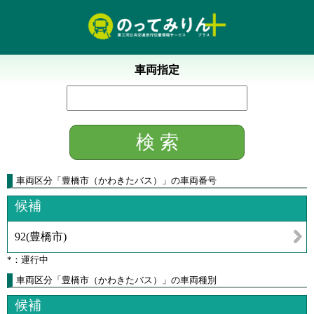
車両指定
車両区分
「
豊橋市（かわきたバス）
」
の車両番号
候補
92
(
豊橋市
)
*：運行中
車両区分「豊橋市（かわきたバス）」の車両種別
候補