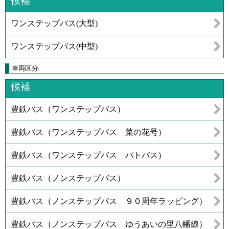
候補
ワンステップバス(大型)
ワンステップバス(中型)
車両区分
候補
豊鉄バス（ワンステップバス）
豊鉄バス（ワンステップバス 菜の花号）
豊鉄バス（ワンステップバス パトバス）
豊鉄バス（ノンステップバス）
豊鉄バス（ノンステップバス ９０周年ラッピング）
豊鉄バス（ノンステップバス ゆうあいの里八幡線）