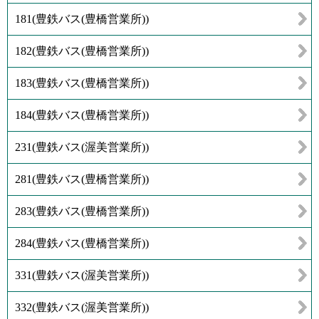
181
(
豊鉄バス(豊橋営業所)
)
182
(
豊鉄バス(豊橋営業所)
)
183
(
豊鉄バス(豊橋営業所)
)
184
(
豊鉄バス(豊橋営業所)
)
231
(
豊鉄バス(渥美営業所)
)
281
(
豊鉄バス(豊橋営業所)
)
283
(
豊鉄バス(豊橋営業所)
)
284
(
豊鉄バス(豊橋営業所)
)
331
(
豊鉄バス(渥美営業所)
)
332
(
豊鉄バス(渥美営業所)
)