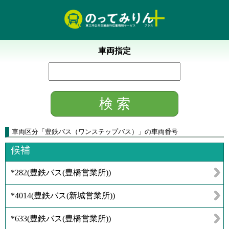
車両指定
車両区分
「
豊鉄バス（ワンステップバス）
」
の車両番号
候補
*282
(
豊鉄バス(豊橋営業所)
)
*4014
(
豊鉄バス(新城営業所)
)
*633
(
豊鉄バス(豊橋営業所)
)