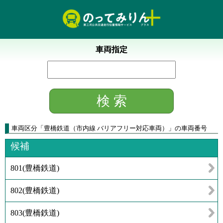
車両指定
車両区分
「
豊橋鉄道（市内線 バリアフリー対応車両）
」
の車両番号
候補
801
(
豊橋鉄道
)
802
(
豊橋鉄道
)
803
(
豊橋鉄道
)