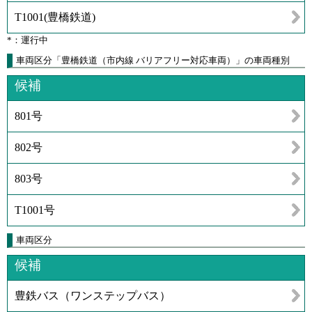
T1001
(
豊橋鉄道
)
*：運行中
車両区分「豊橋鉄道（市内線 バリアフリー対応車両）」の車両種別
候補
801号
802号
803号
T1001号
車両区分
候補
豊鉄バス（ワンステップバス）