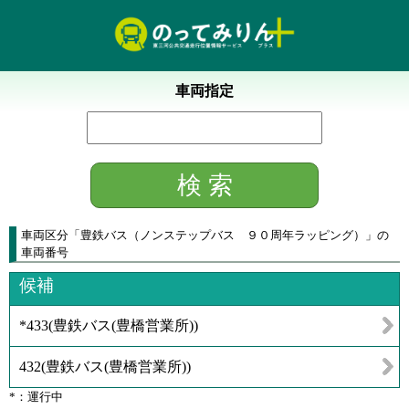
車両指定
車両区分
「
豊鉄バス（ノンステップバス ９０周年ラッピング）
」
の
車両番号
候補
*433
(
豊鉄バス(豊橋営業所)
)
432
(
豊鉄バス(豊橋営業所)
)
*：運行中