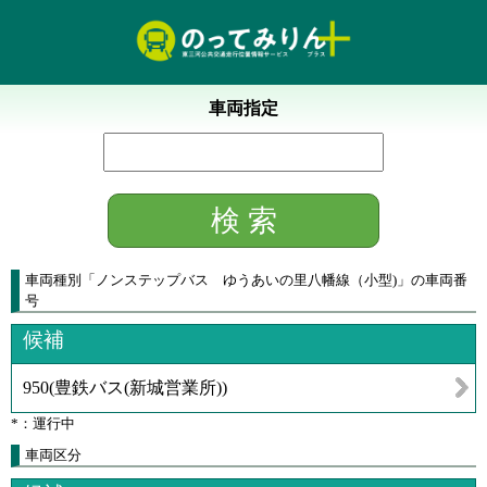
車両指定
車両種別
「
ノンステップバス ゆうあいの里八幡線（小型)
」
の車両番
号
候補
950
(
豊鉄バス(新城営業所)
)
*：運行中
車両区分