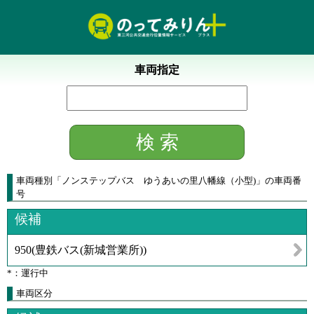
車両指定
車両種別
「
ノンステップバス ゆうあいの里八幡線（小型)
」
の車両番
号
候補
950
(
豊鉄バス(新城営業所)
)
*：運行中
車両区分