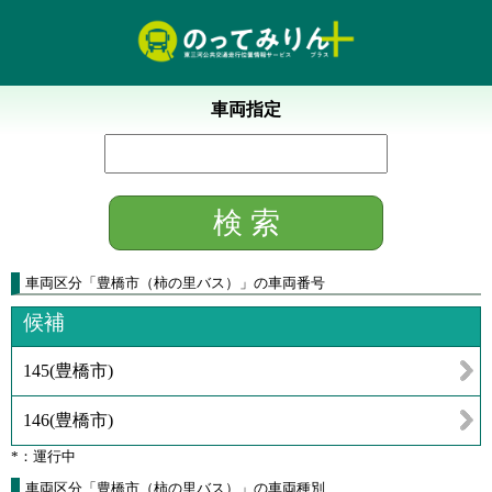
車両指定
車両区分
「
豊橋市（柿の里バス）
」
の車両番号
候補
145
(
豊橋市
)
146
(
豊橋市
)
*：運行中
車両区分「豊橋市（柿の里バス）」の車両種別