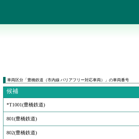
車両区分
「
豊橋鉄道（市内線 バリアフリー対応車両）
」
の車両番号
候補
*T1001
(
豊橋鉄道
)
801
(
豊橋鉄道
)
802
(
豊橋鉄道
)