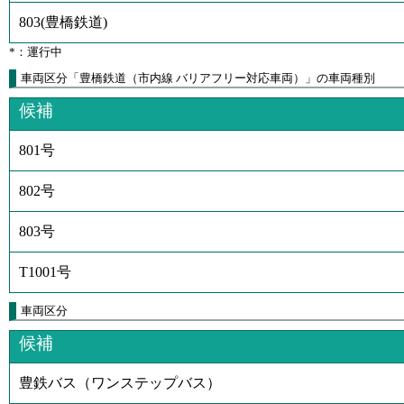
803
(
豊橋鉄道
)
*：運行中
車両区分「豊橋鉄道（市内線 バリアフリー対応車両）」の車両種別
候補
801号
802号
803号
T1001号
車両区分
候補
豊鉄バス（ワンステップバス）