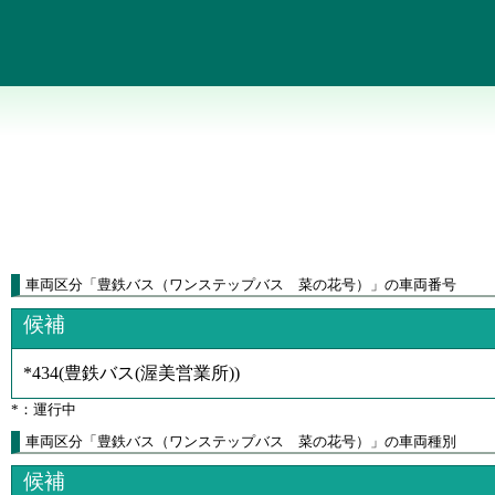
車両区分
「
豊鉄バス（ワンステップバス 菜の花号）
」
の車両番号
候補
*434
(
豊鉄バス(渥美営業所)
)
*：運行中
車両区分「豊鉄バス（ワンステップバス 菜の花号）」の車両種別
候補