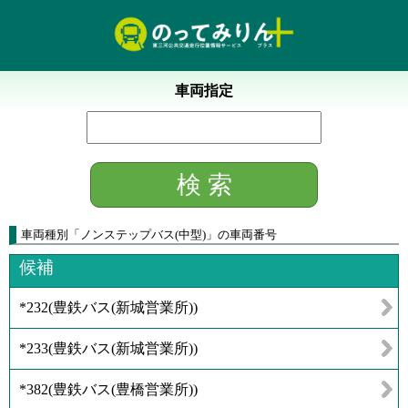
車両指定
車両種別
「
ノンステップバス(中型)
」
の車両番号
候補
*232
(
豊鉄バス(新城営業所)
)
*233
(
豊鉄バス(新城営業所)
)
*382
(
豊鉄バス(豊橋営業所)
)