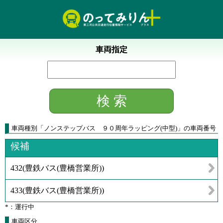
車両指定
車両種別
「
ノンステップバス ９０周年ラッピング(中型)
」
の車両番号
候補
432
(
豊鉄バス(豊橋営業所)
)
433
(
豊鉄バス(豊橋営業所)
)
*：運行中
車両区分