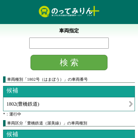
車両指定
車両種別
「
1802号（はまぼう）
」
の車両番号
候補
1802
(
豊橋鉄道
)
*：運行中
車両区分「豊橋鉄道（渥美線）」の車両種別
候補