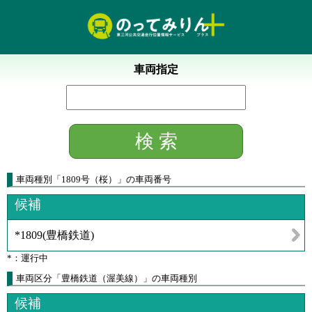
車両指定
車両種別
「
1809号（桜）
」
の車両番号
候補
*1809
(
豊橋鉄道
)
*：運行中
車両区分「豊橋鉄道（渥美線）」の車両種別
候補