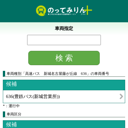
車両指定
車両種別
「
高速バス 新城名古屋藤が丘線 636
」
の車両番号
候補
636
(
豊鉄バス(新城営業所)
)
*：運行中
車両区分
候補