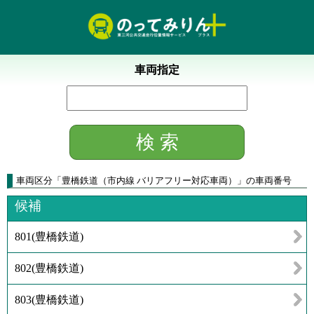
車両指定
車両区分
「
豊橋鉄道（市内線 バリアフリー対応車両）
」
の車両番号
候補
801
(
豊橋鉄道
)
802
(
豊橋鉄道
)
803
(
豊橋鉄道
)