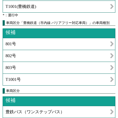
T1001
(
豊橋鉄道
)
*：運行中
車両区分「豊橋鉄道（市内線 バリアフリー対応車両）」の車両種別
候補
801号
802号
803号
T1001号
車両区分
候補
豊鉄バス（ワンステップバス）