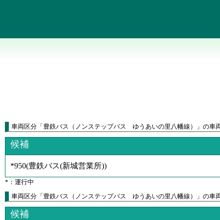
車両区分
「
豊鉄バス（ノンステップバス ゆうあいの里八幡線）
」
の車
候補
*950
(
豊鉄バス(新城営業所)
)
*：運行中
車両区分「豊鉄バス（ノンステップバス ゆうあいの里八幡線）」の車
候補