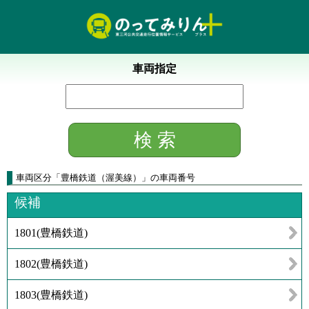
車両指定
車両区分
「
豊橋鉄道（渥美線）
」
の車両番号
候補
1801
(
豊橋鉄道
)
1802
(
豊橋鉄道
)
1803
(
豊橋鉄道
)