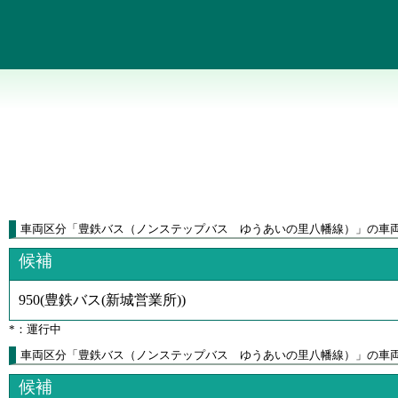
車両区分
「
豊鉄バス（ノンステップバス ゆうあいの里八幡線）
」
の車
候補
950
(
豊鉄バス(新城営業所)
)
*：運行中
車両区分「豊鉄バス（ノンステップバス ゆうあいの里八幡線）」の車
候補