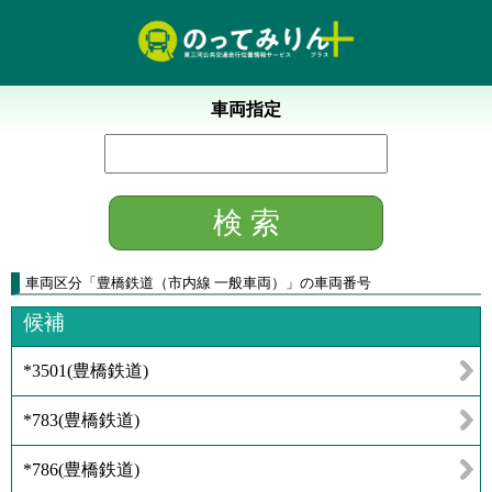
車両指定
車両区分
「
豊橋鉄道（市内線 一般車両）
」
の車両番号
候補
*3501
(
豊橋鉄道
)
*783
(
豊橋鉄道
)
*786
(
豊橋鉄道
)