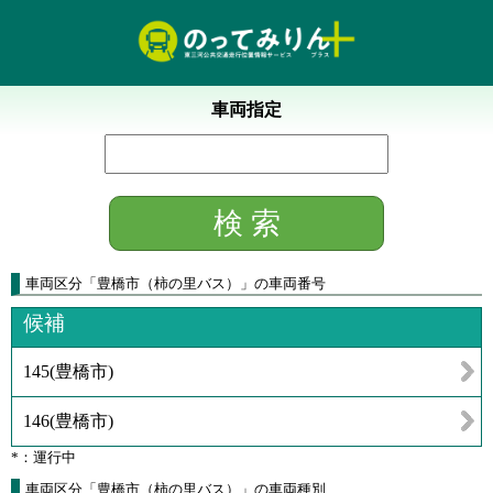
車両指定
車両区分
「
豊橋市（柿の里バス）
」
の車両番号
候補
145
(
豊橋市
)
146
(
豊橋市
)
*：運行中
車両区分「豊橋市（柿の里バス）」の車両種別