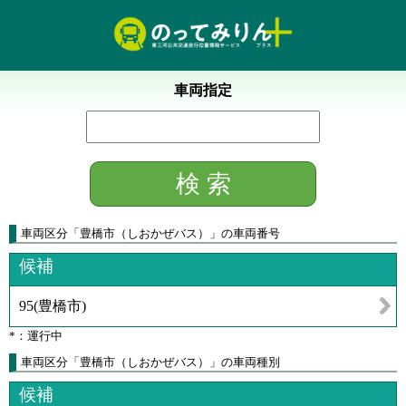
車両指定
車両区分
「
豊橋市（しおかぜバス）
」
の車両番号
候補
95
(
豊橋市
)
*：運行中
車両区分「豊橋市（しおかぜバス）」の車両種別
候補