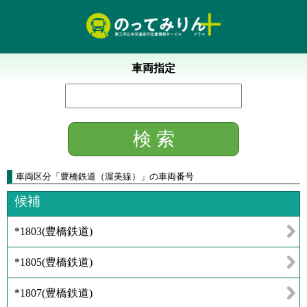
車両指定
車両区分
「
豊橋鉄道（渥美線）
」
の車両番号
候補
*1803
(
豊橋鉄道
)
*1805
(
豊橋鉄道
)
*1807
(
豊橋鉄道
)