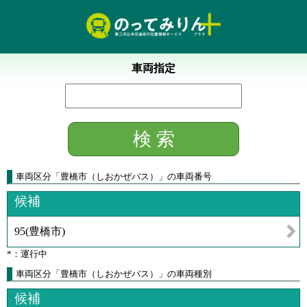
車両指定
車両区分
「
豊橋市（しおかぜバス）
」
の車両番号
候補
95
(
豊橋市
)
*：運行中
車両区分「豊橋市（しおかぜバス）」の車両種別
候補