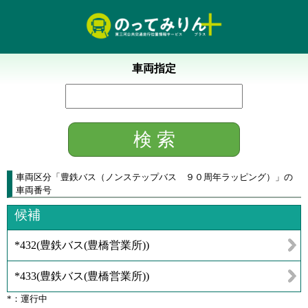
車両指定
車両区分
「
豊鉄バス（ノンステップバス ９０周年ラッピング）
」
の
車両番号
候補
*432
(
豊鉄バス(豊橋営業所)
)
*433
(
豊鉄バス(豊橋営業所)
)
*：運行中