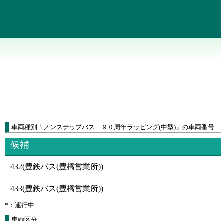
車両種別
「
ノンステップバス ９０周年ラッピング(中型)
」
の車両番号
候補
432
(
豊鉄バス(豊橋営業所)
)
433
(
豊鉄バス(豊橋営業所)
)
*：運行中
車両区分