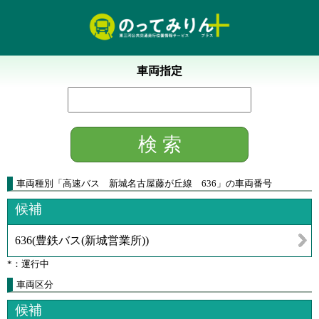
車両指定
車両種別
「
高速バス 新城名古屋藤が丘線 636
」
の車両番号
候補
636
(
豊鉄バス(新城営業所)
)
*：運行中
車両区分
候補