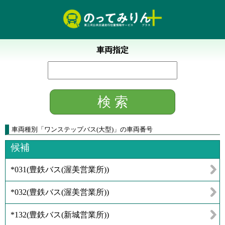
車両指定
車両種別
「
ワンステップバス(大型)
」
の車両番号
候補
*031
(
豊鉄バス(渥美営業所)
)
*032
(
豊鉄バス(渥美営業所)
)
*132
(
豊鉄バス(新城営業所)
)