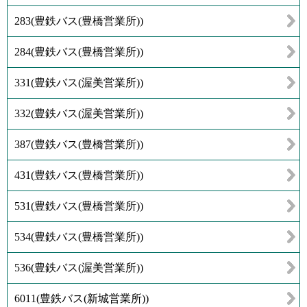
283
(
豊鉄バス(豊橋営業所)
)
284
(
豊鉄バス(豊橋営業所)
)
331
(
豊鉄バス(渥美営業所)
)
332
(
豊鉄バス(渥美営業所)
)
387
(
豊鉄バス(豊橋営業所)
)
431
(
豊鉄バス(豊橋営業所)
)
531
(
豊鉄バス(豊橋営業所)
)
534
(
豊鉄バス(豊橋営業所)
)
536
(
豊鉄バス(渥美営業所)
)
6011
(
豊鉄バス(新城営業所)
)