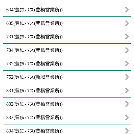
634
(
豊鉄バス(豊橋営業所)
)
635
(
豊鉄バス(豊橋営業所)
)
731
(
豊鉄バス(豊橋営業所)
)
734
(
豊鉄バス(豊橋営業所)
)
735
(
豊鉄バス(豊橋営業所)
)
752
(
豊鉄バス(新城営業所)
)
831
(
豊鉄バス(豊橋営業所)
)
832
(
豊鉄バス(豊橋営業所)
)
833
(
豊鉄バス(豊橋営業所)
)
834
(
豊鉄バス(豊橋営業所)
)