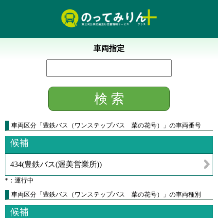
車両指定
車両区分
「
豊鉄バス（ワンステップバス 菜の花号）
」
の車両番号
候補
434
(
豊鉄バス(渥美営業所)
)
*：運行中
車両区分「豊鉄バス（ワンステップバス 菜の花号）」の車両種別
候補