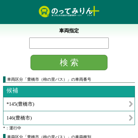
車両指定
車両区分
「
豊橋市（柿の里バス）
」
の車両番号
候補
*145
(
豊橋市
)
146
(
豊橋市
)
*：運行中
車両区分「豊橋市（柿の里バス）」の車両種別