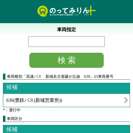
車両指定
車両種別
「
高速バス 新城名古屋藤が丘線 636
」
の車両番号
候補
636
(
豊鉄バス(新城営業所)
)
*：運行中
車両区分
候補