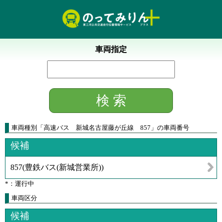
車両指定
車両種別
「
高速バス 新城名古屋藤が丘線 857
」
の車両番号
候補
857
(
豊鉄バス(新城営業所)
)
*：運行中
車両区分
候補