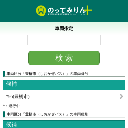
車両指定
車両区分
「
豊橋市（しおかぜバス）
」
の車両番号
候補
*95
(
豊橋市
)
*：運行中
車両区分「豊橋市（しおかぜバス）」の車両種別
候補