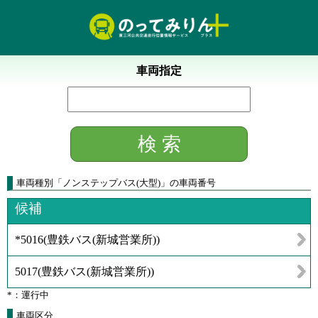
車両指定
車両種別
「
ノンステップバス(大型)
」
の車両番号
候補
*5016
(
豊鉄バス(新城営業所)
)
5017
(
豊鉄バス(新城営業所)
)
*：運行中
車両区分