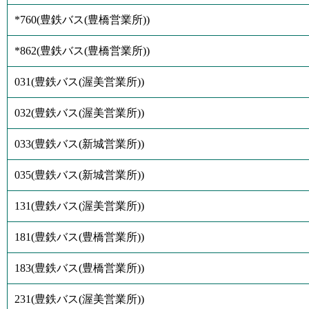
*760
(
豊鉄バス(豊橋営業所)
)
*862
(
豊鉄バス(豊橋営業所)
)
031
(
豊鉄バス(渥美営業所)
)
032
(
豊鉄バス(渥美営業所)
)
033
(
豊鉄バス(新城営業所)
)
035
(
豊鉄バス(新城営業所)
)
131
(
豊鉄バス(渥美営業所)
)
181
(
豊鉄バス(豊橋営業所)
)
183
(
豊鉄バス(豊橋営業所)
)
231
(
豊鉄バス(渥美営業所)
)