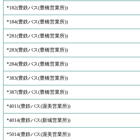
*182
(
豊鉄バス(豊橋営業所)
)
*184
(
豊鉄バス(豊橋営業所)
)
*281
(
豊鉄バス(豊橋営業所)
)
*283
(
豊鉄バス(豊橋営業所)
)
*284
(
豊鉄バス(豊橋営業所)
)
*383
(
豊鉄バス(豊橋営業所)
)
*387
(
豊鉄バス(豊橋営業所)
)
*4011
(
豊鉄バス(渥美営業所)
)
*4014
(
豊鉄バス(新城営業所)
)
*5014
(
豊鉄バス(渥美営業所)
)