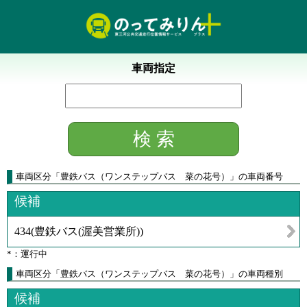
車両指定
車両区分
「
豊鉄バス（ワンステップバス 菜の花号）
」
の車両番号
候補
434
(
豊鉄バス(渥美営業所)
)
*：運行中
車両区分「豊鉄バス（ワンステップバス 菜の花号）」の車両種別
候補