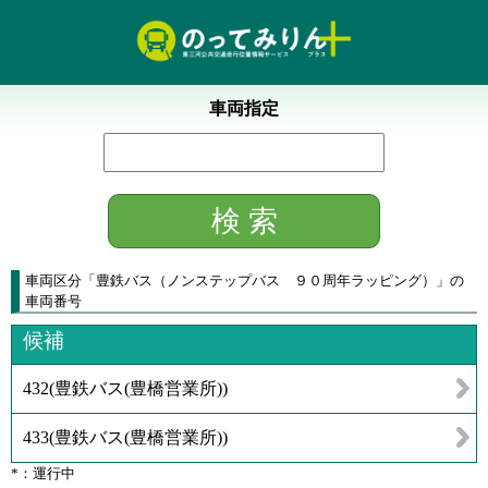
車両指定
車両区分
「
豊鉄バス（ノンステップバス ９０周年ラッピング）
」
の
車両番号
候補
432
(
豊鉄バス(豊橋営業所)
)
433
(
豊鉄バス(豊橋営業所)
)
*：運行中