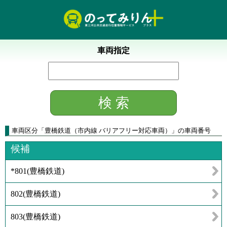
車両指定
車両区分
「
豊橋鉄道（市内線 バリアフリー対応車両）
」
の車両番号
候補
*801
(
豊橋鉄道
)
802
(
豊橋鉄道
)
803
(
豊橋鉄道
)