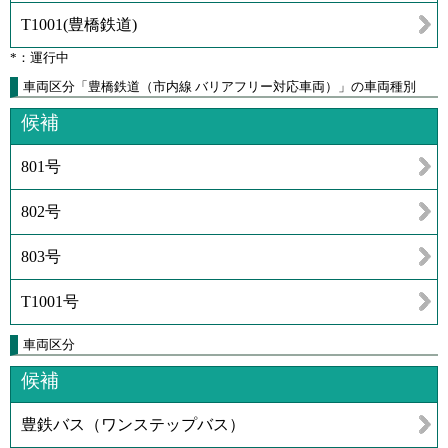
T1001
(
豊橋鉄道
)
*：運行中
車両区分「豊橋鉄道（市内線 バリアフリー対応車両）」の車両種別
候補
801号
802号
803号
T1001号
車両区分
候補
豊鉄バス（ワンステップバス）