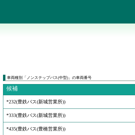
車両種別
「
ノンステップバス(中型)
」
の車両番号
候補
*232
(
豊鉄バス(新城営業所)
)
*333
(
豊鉄バス(新城営業所)
)
*435
(
豊鉄バス(豊橋営業所)
)