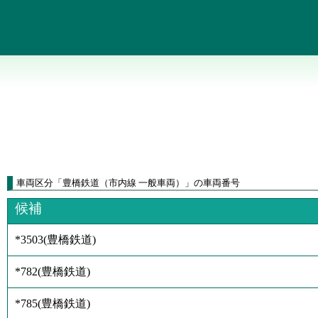
車両区分
「
豊橋鉄道（市内線 一般車両）
」
の車両番号
候補
*3503
(
豊橋鉄道
)
*782
(
豊橋鉄道
)
*785
(
豊橋鉄道
)